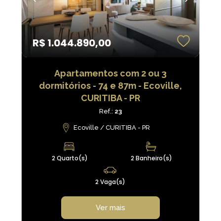
R$ 1.044.890,00
Apartamentos com 2 ou 3
dormitórios - 74 e 87m - Ecoville,
CURITIBA - PR
Ref.:
23
Ecoville / CURITIBA - PR
2 Quarto(s)
2 Banheiro(s)
2 Vaga(s)
Ver mais