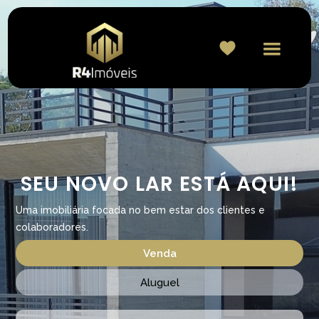
SEU NOVO LAR ESTÁ AQUI!
Uma imobiliária focada no bem estar dos clientes e
colaboradores.
Venda
Aluguel