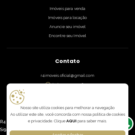
Imóveis para venda
Imóveis para locação
Anuncie seu imóvel
Encontre seu Imóvel
Contato
r4imoveis.oficial@gmail.com
(41) 9 9959-9576
Rua Doutor Brasílio Vicente de Castro 111, sala 901, Campo
Comprido - Curitiba, PR
Nosso site utiliza cookies para melhorar a navegação
Ao utilizar este site, você concorda com nossa política de cookies
e privacidade. Clique
AQUI
para saber mais.
R4 Imóveis 2026 | CRECI: J 8352 | Desenvolvido por
Imonov
&
Si9sistemas
Aceitar e fechar