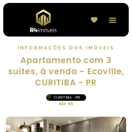
INFORMAÇÕES DOS IMÓVEIS
Apartamento com 3
suítes, à venda - Ecoville,
CURITIBA - PR
CURITIBA - PR
REF: 55