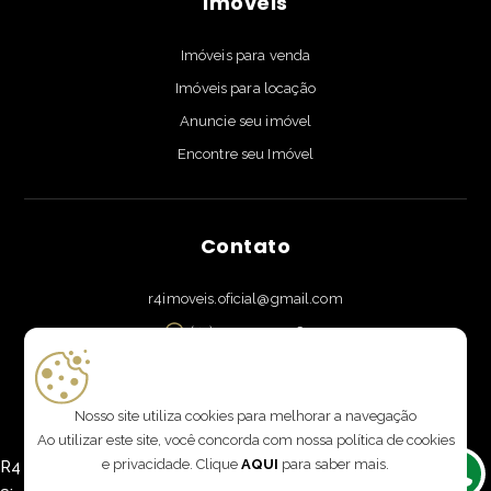
Imóveis
Imóveis para venda
Imóveis para locação
Anuncie seu imóvel
Encontre seu Imóvel
Contato
r4imoveis.oficial@gmail.com
(41) 9 9959-9576
Rua Doutor Brasílio Vicente de Castro 111, sala 901, Campo
Comprido - Curitiba, PR
Nosso site utiliza cookies para melhorar a navegação
Ao utilizar este site, você concorda com nossa política de cookies
e privacidade. Clique
AQUI
para saber mais.
R4 Imóveis 2026 | CRECI: J 8352 | Desenvolvido por
Imonov
&