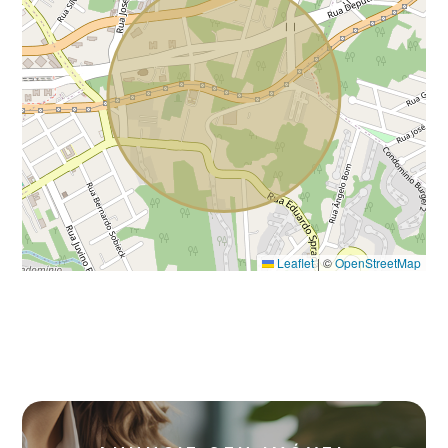
Leaflet
|
©
OpenStreetMap