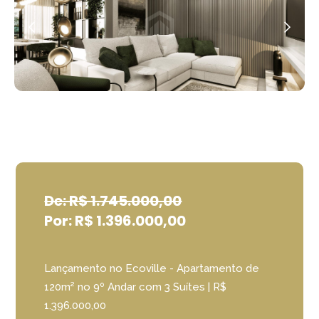
De: R$ 1.745.000,00
Por: R$ 1.396.000,00
Lançamento no Ecoville - Apartamento de
120m² no 9º Andar com 3 Suítes | R$
1.396.000,00