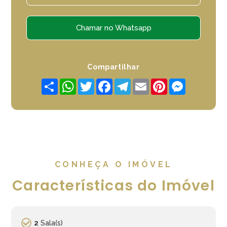
Chamar no Whatsapp
Compartilhar
Share
WhatsApp
Twitter
Facebook
Telegram
Email
Pinterest
Messenger
CONHEÇA O IMÓVEL
Características do Imóvel
2
Sala(s)