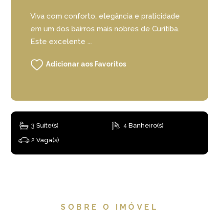
Viva com conforto, elegância e praticidade
em um dos bairros mais nobres de Curitiba.
Este excelente ...
Adicionar aos Favoritos
3 Suíte(s)
4 Banheiro(s)
2 Vaga(s)
SOBRE O IMÓVEL