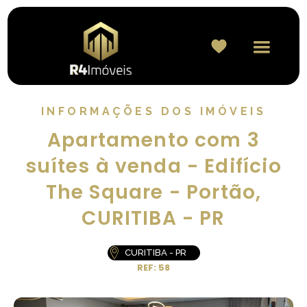
INFORMAÇÕES DOS IMÓVEIS
Apartamento com 3
suítes à venda - Edifício
The Square - Portão,
CURITIBA - PR
CURITIBA - PR
REF: 58