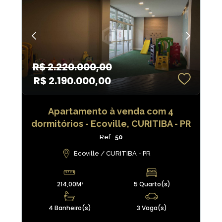
R$ 2.220.000,00
R$ 2.190.000,00
Apartamento à venda com 4
dormitórios - Ecoville, CURITIBA - PR
Ref.:
50
Ecoville / CURITIBA - PR
214,00M²
5 Quarto(s)
4 Banheiro(s)
3 Vaga(s)