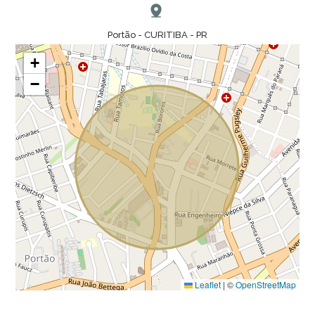
Portão - CURITIBA - PR
+
−
Leaflet
|
©
OpenStreetMap