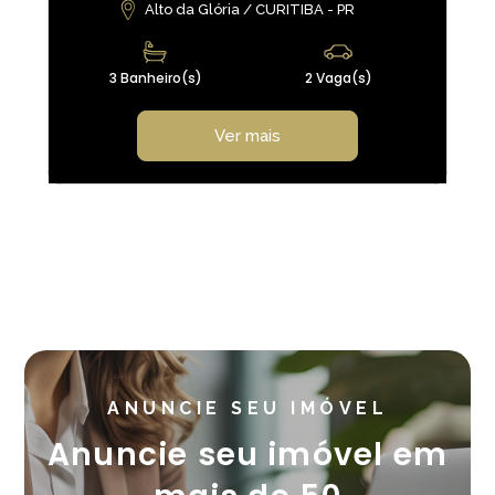
Alto da Glória / CURITIBA - PR
3 Banheiro(s)
2 Vaga(s)
Ver mais
ANUNCIE SEU IMÓVEL
Anuncie seu imóvel em