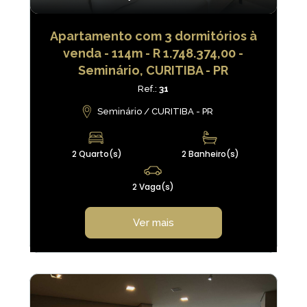
Apartamento com 3 dormitórios à
venda - 114m - R 1.748.374,00 -
Seminário, CURITIBA - PR
Ref.:
31
Seminário / CURITIBA - PR
2 Quarto(s)
2 Banheiro(s)
2 Vaga(s)
Ver mais