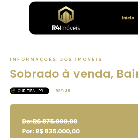
Início
INFORMAÇÕES DOS IMÓVEIS
Sobrado à venda, Bair
REF: 35
CURITIBA - PR
De: R$ 875.000,00
Por: R$ 835.000,00