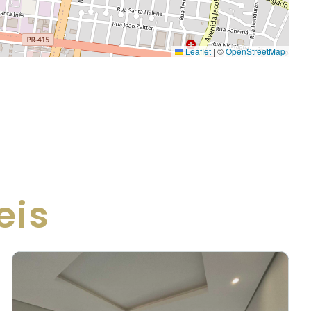
Leaflet
|
©
OpenStreetMap
eis