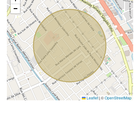
−
Leaflet
|
©
OpenStreetMap