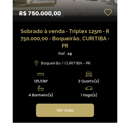
R$ 750.000,00
Sobrado à venda - Triplex 125m - R
750.000,00 - Boqueirão, CURITIBA -
PR
Ref.:
19
Boqueirão / CURITIBA - PR
125,51M²
3 Quarto(s)
4 Banheiro(s)
1 Vaga(s)
Ver mais