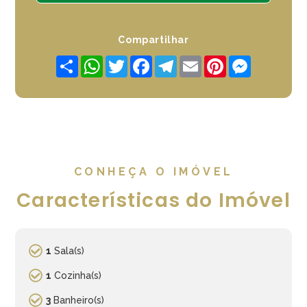
Compartilhar
Share
WhatsApp
Twitter
Facebook
Telegram
Email
Pinterest
Messenger
CONHEÇA O IMÓVEL
Características do Imóvel
1
Sala(s)
1
Cozinha(s)
3
Banheiro(s)