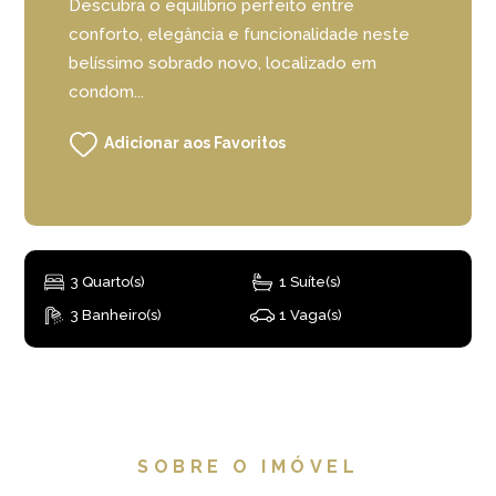
Descubra o equilíbrio perfeito entre
conforto, elegância e funcionalidade neste
belíssimo sobrado novo, localizado em
condom...
Adicionar aos Favoritos
3 Quarto(s)
1 Suíte(s)
3 Banheiro(s)
1 Vaga(s)
SOBRE O IMÓVEL