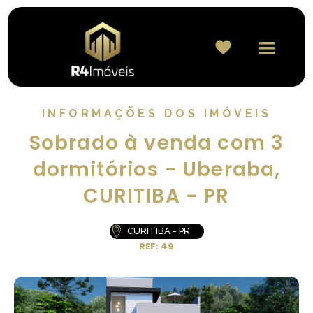
INFORMAÇÕES DOS IMÓVEIS
Sobrado à venda com 3
dormitórios - Uberaba,
CURITIBA - PR
CURITIBA - PR
REF: 49